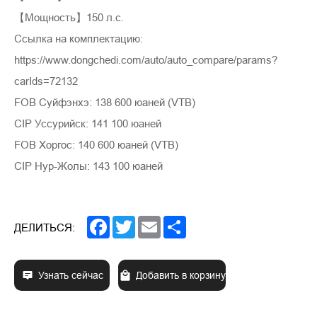
【Мощность】150 л.с.
Ссылка на комплектацию:
https://www.dongchedi.com/auto/auto_compare/params?
carIds=72132
FOB Суйфэнхэ: 138 600 юаней (VTB)
CIP Уссурийск: 141 100 юаней
FOB Хоргос: 140 600 юаней (VTB)
CIP Нур-Жолы: 143 100 юаней
Facebook
Twitter
Email
Share
ДЕЛИТЬСЯ:
Узнать сейчас
Добавить в корзину