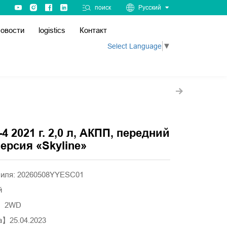
поиск
Русский
овости
logistics
Контакт
Select Language
▼
4 2021 г. 2,0 л, АКПП, передний
ерсия «Skyline»
биля: 20260508YYESC01
й
а】2WD
а】25.04.2023