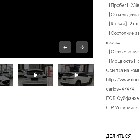
【Пробег】2380
【Объем двига
【Ключи】2 шт
【Состояние ав
краска
【Страхование
【Мощность】: 
Ссылка на ком
https://www.do
carIds=47474
FOB Суйфэнхэ:
CIP Уссурийск:
ДЕЛИТЬСЯ: