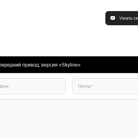
Узнать с
фон:
Почта:*