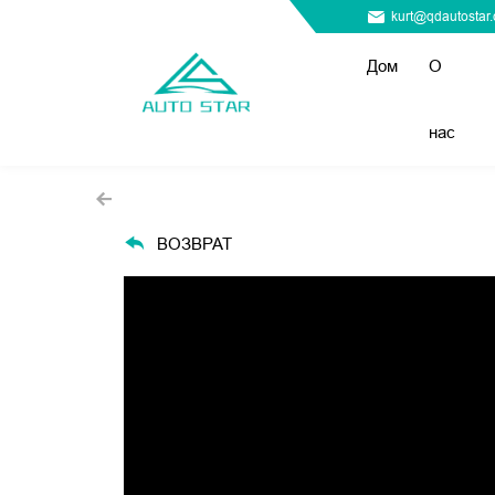
kurt@qdautostar
Дом
О
нас
ВОЗВРАТ