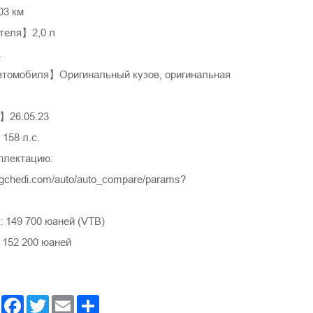
3 км
теля】2,0 л
.
томобиля】Оригинальный кузов, оригинальная
】26.05.23
158 л.с.
плектацию:
ngchedi.com/auto/auto_compare/params?
 149 700 юаней (VTB)
 152 200 юаней
Facebook
Twitter
Email
Share