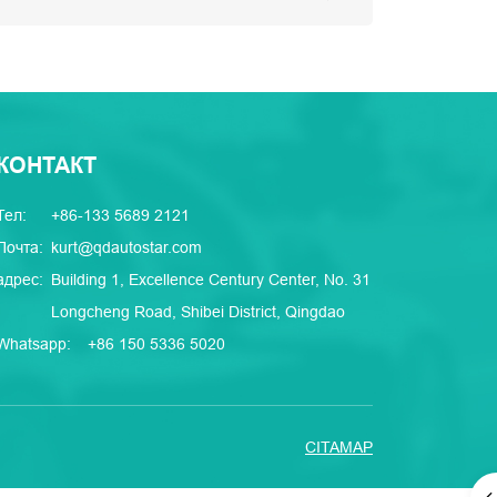
КОНТАКТ
Тел:
+86-133 5689 2121
Почта:
kurt@qdautostar.com
адрес:
Building 1, Excellence Century Center, No. 31
Longcheng Road, Shibei District, Qingdao
Whatsapp:
+86 150 5336 5020
CITAMAP