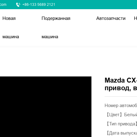
.com
+86-133 5689 2121
Новая
Подержанная
Автозапчасти
Н
машина
машина
Mazda CX-
привод, в
Номер автомо
【Цвет】Белы
【Тип привод
【Дата выпуск