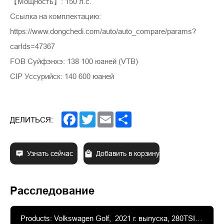
【Мощность】: 150 л.с.
Ссылка на комплектацию:
https://www.dongchedi.com/auto/auto_compare/params?
carIds=47367
FOB Суйфэнхэ: 138 100 юаней (VTB)
CIP Уссурийск: 140 600 юаней
Facebook
Twitter
Email
Share
ДЕЛИТЬСЯ:
Узнать сейчас
Добавить в корзину
Расследование