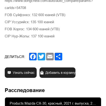
https://www.dongchedi.com/auto/auto_compare/params?
carIds=54708
FOB Суйфэнхэ: 132 600 юаней (VTB)
CIP Уссурийск: 135 100 юаней
FOB Хоргос: 134 600 юаней (VTB)
CIP Нур-Жолы: 137 100 юаней
Facebook
Twitter
Email
Share
ДЕЛИТЬСЯ:
Узнать сейчас
Добавить в корзину
Расследование