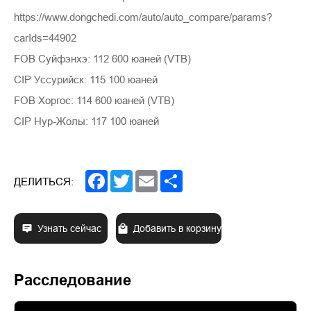
https://www.dongchedi.com/auto/auto_compare/params?
carIds=44902
FOB Суйфэнхэ: 112 600 юаней (VTB)
CIP Уссурийск: 115 100 юаней
FOB Хоргос: 114 600 юаней (VTB)
CIP Нур-Жолы: 117 100 юаней
Facebook
Twitter
Email
Share
ДЕЛИТЬСЯ:
Узнать сейчас
Добавить в корзину
Расследование