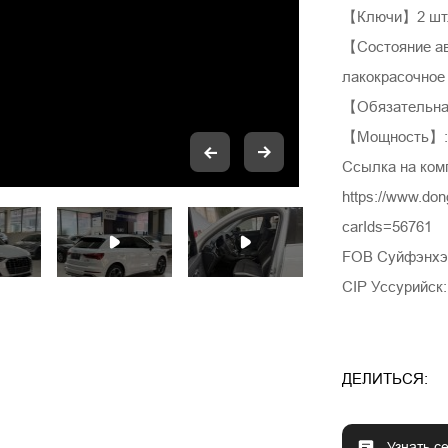
【Ключи】2 шт
【Состояние а
лакокрасочное
【Обязательная
【Мощность】: 
Ссылка на ком
https://www.do
carIds=56761
FOB Суйфэнхэ:
CIP Уссурийск:
ДЕЛИТЬСЯ:
Узнать с