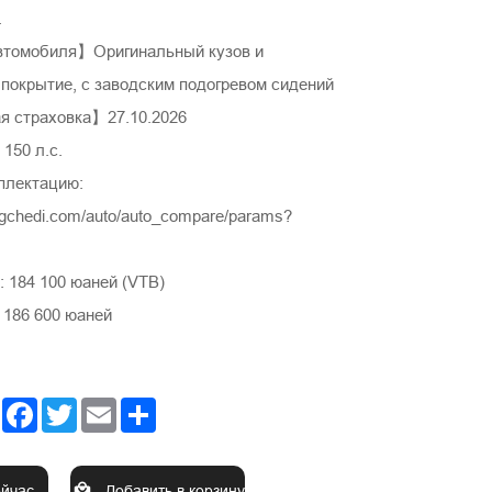
.
втомобиля】Оригинальный кузов и
 покрытие, с заводским подогревом сидений
 страховка】27.10.2026
150 л.с.
плектацию:
ngchedi.com/auto/auto_compare/params?
 184 100 юаней (VTB)
 186 600 юаней
Facebook
Twitter
Email
Share
ейчас
Добавить в корзину