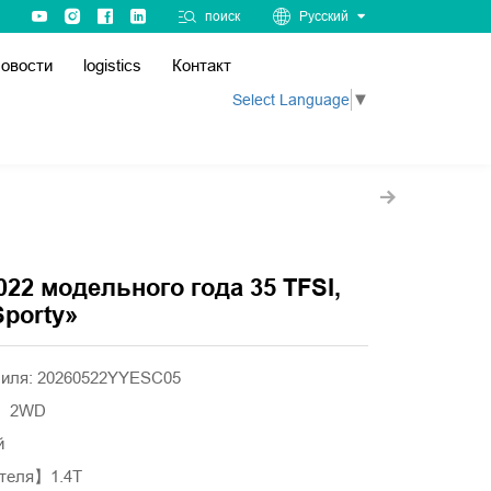
поиск
Русский
овости
logistics
Контакт
Select Language
▼
022 модельного года 35 TFSI,
Sporty»
биля: 20260522YYESC05
а】2WD
й
теля】1.4T