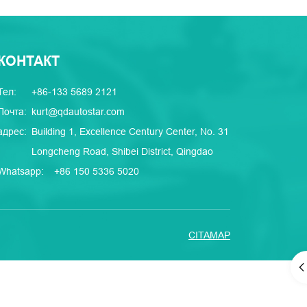
КОНТАКТ
Тел:
+86-133 5689 2121
Почта:
kurt@qdautostar.com
адрес:
Building 1, Excellence Century Center, No. 31
Longcheng Road, Shibei District, Qingdao
Whatsapp:
+86 150 5336 5020
CITAMAP