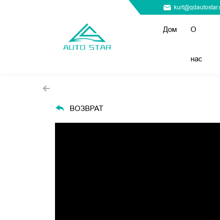
kurt@qdautostar
Дом
О
нас
ВОЗВРАТ