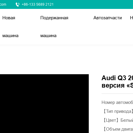
.com
+86-133 5689 2121
Новая
Подержанная
Автозапчасти
Н
машина
машина
Audi Q3 2
версия «
Номер автомо
【Тип привод
【Цвет】Белы
【Объем двига