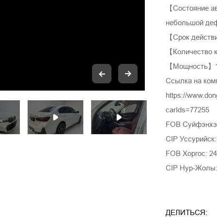
【Состояние а
небольшой деф
【Срок действи
【Количество 
【Мощность】15
Ссылка на ком
https://www.do
carIds=77255
FOB Суйфэнхэ:
CIP Уссурийск:
FOB Хоргос: 24
CIP Нур-Жолы:
ДЕЛИТЬСЯ: