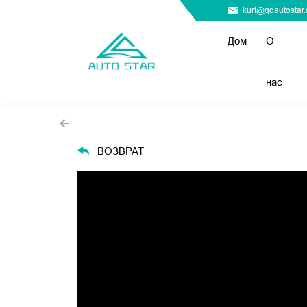
kurt@qdautostar
Дом
О
нас
ВОЗВРАТ