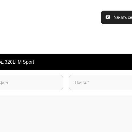
Узнать с
фон:
Почта:*