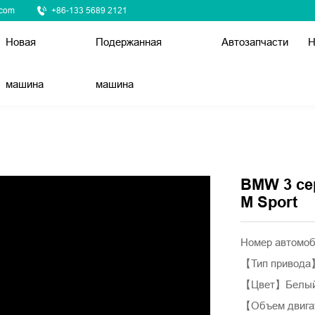
.com
+86-133 5689 2121
Новая
Подержанная
Автозапчасти
Н
машина
машина
BMW 3 се
M Sport
Номер автомоб
【Тип привод
【Цвет】Белы
【Объем двига