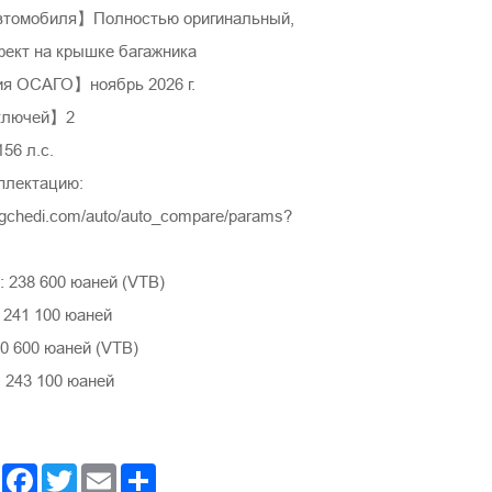
втомобиля】Полностью оригинальный,
ект на крышке багажника
я ОСАГО】ноябрь 2026 г.
ключей】2
6 л.с.
плектацию:
ngchedi.com/auto/auto_compare/params?
 238 600 юаней (VTB)
 241 100 юаней
0 600 юаней (VTB)
 243 100 юаней
Facebook
Twitter
Email
Share