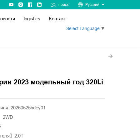
поиск
Русский
овости
logistics
Контакт
Select Language
▼
рии 2023 модельный год 320Li
иля: 20260525hdcy01
а】2WD
й
теля】2.0T