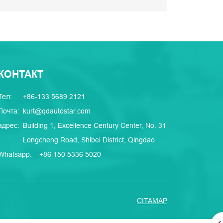
КОНТАКТ
Тел:
+86-133 5689 2121
Почта:
kurt@qdautostar.com
адрес:
Building 1, Excellence Century Center, No. 31
Longcheng Road, Shibei District, Qingdao
Whatsapp:
+86 150 5336 5020
CITAMAP