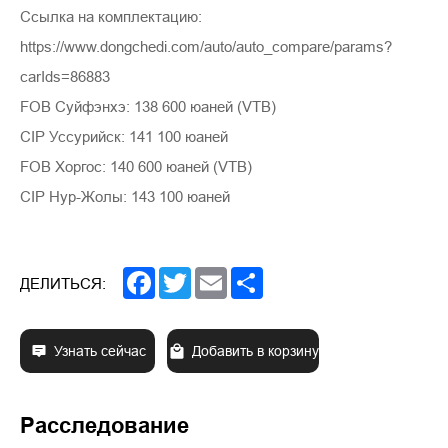
Ссылка на комплектацию:
https://www.dongchedi.com/auto/auto_compare/params?
carIds=86883
FOB Суйфэнхэ: 138 600 юаней (VTB)
CIP Уссурийск: 141 100 юаней
FOB Хоргос: 140 600 юаней (VTB)
CIP Нур-Жолы: 143 100 юаней
Facebook
Twitter
Email
Share
ДЕЛИТЬСЯ:
Узнать сейчас
Добавить в корзину
Расследование