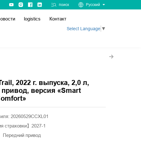
поиск
Русский
овости
logistics
Контакт
Select Language
▼
rail, 2022 г. выпуска, 2,0 л,
 привод, версия «Smart
Comfort»
иля: 20260529CCXL01
я страховки】2027-1
】Передний привод