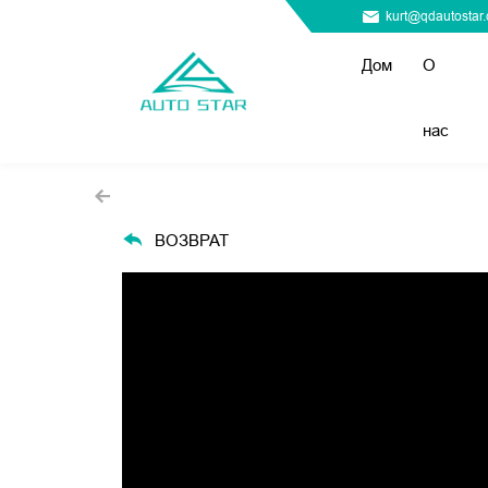
kurt@qdautostar
Дом
О
нас
ВОЗВРАТ