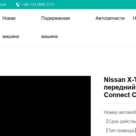
.com
+86-133 5689 2121
Новая
Подержанная
Автозапчасти
Н
машина
машина
Nissan X-T
передний
Connect 
Номер автомоб
【Срок действи
【Тип привода