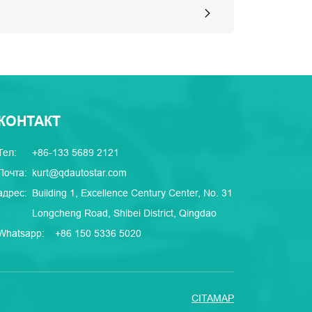
КОНТАКТ
Тел:
+86-133 5689 2121
Почта:
kurt@qdautostar.com
адрес:
Building 1, Excellence Century Center, No. 31
Longcheng Road, Shibei District, Qingdao
Whatsapp:
+86 150 5336 5020
CITAMAP