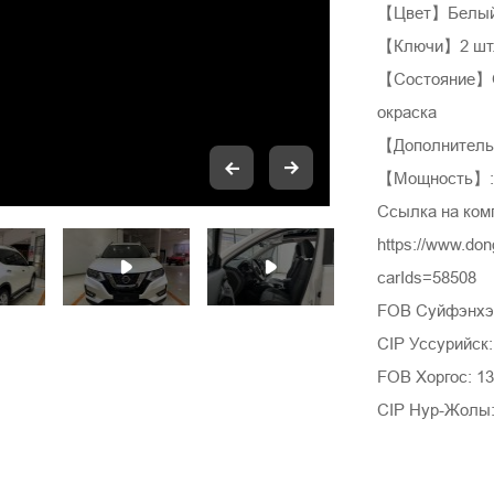
【Цвет】Белы
【Ключи】2 шт
【Состояние】Ор
окраска
【Дополнительн
【Мощность】: 
Ссылка на ком
https://www.do
carIds=58508
FOB Суйфэнхэ:
CIP Уссурийск:
FOB Хоргос: 13
CIP Нур-Жолы: