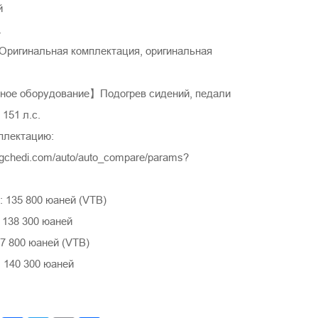
й
.
игинальная комплектация, оригинальная
ое оборудование】Подогрев сидений, педали
151 л.с.
плектацию:
ngchedi.com/auto/auto_compare/params?
 135 800 юаней (VTB)
 138 300 юаней
7 800 юаней (VTB)
 140 300 юаней