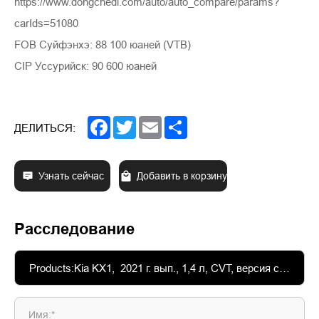
https://www.dongchedi.com/auto/auto_compare/params?
carIds=51080
FOB Суйфэнхэ: 88 100 юаней (VTB)
CIP Уссурийск: 90 600 юаней
Facebook
Twitter
Email
Share
ДЕЛИТЬСЯ:
Узнать сейчас
Добавить в корзину
Расследование
Имя:*