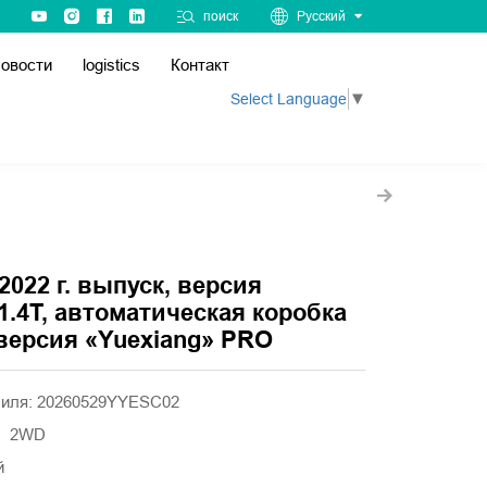
поиск
Русский
овости
logistics
Контакт
Select Language
▼
 2022 г. выпуск, версия
1.4T, автоматическая коробка
 версия «Yuexiang» PRO
биля: 20260529YYESC02
а】2WD
й