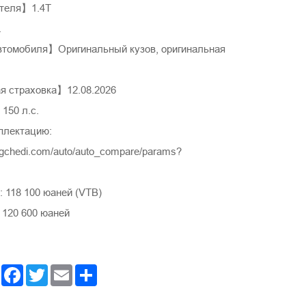
теля】1.4T
.
томобиля】Оригинальный кузов, оригинальная
 страховка】12.08.2026
150 л.с.
плектацию:
ngchedi.com/auto/auto_compare/params?
 118 100 юаней (VTB)
 120 600 юаней
Facebook
Twitter
Email
Share