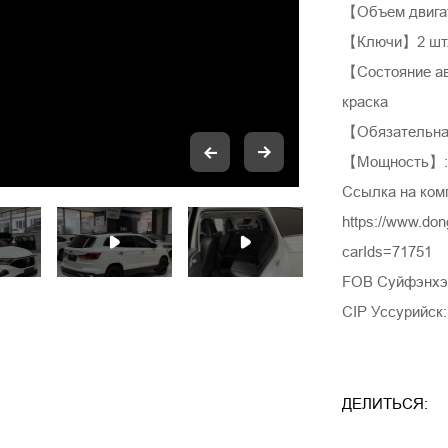
【Объем двига
【Ключи】2 шт
【Состояние ав
краска
【Обязательная
【Мощность】: 
Ссылка на ком
https://www.do
carIds=71751
FOB Суйфэнхэ:
CIP Уссурийск:
ДЕЛИТЬСЯ: