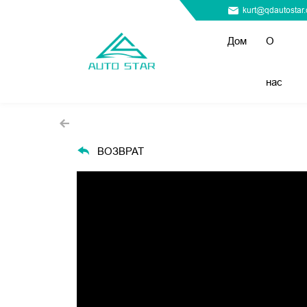
kurt@qdautostar
Дом
О
нас
ВОЗВРАТ