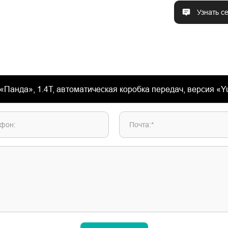
Узнать с
фон:
Почта:*