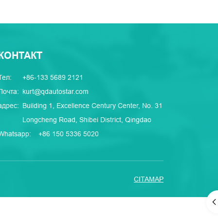
КОНТАКТ
Тел:
+86-133 5689 2121
Почта:
kurt@qdautostar.com
адрес:
Building 1, Excellence Century Center, No. 31
Longcheng Road, Shibei District, Qingdao
Whatsapp:
+86 150 5336 5020
CITAMAP