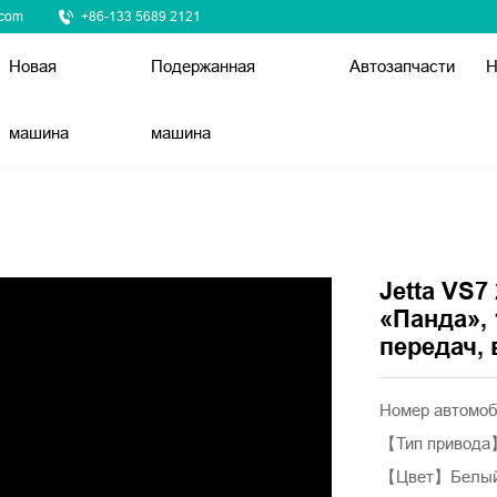
.com
+86-133 5689 2121
Новая
Подержанная
Автозапчасти
Н
машина
машина
Jetta VS7
«Панда», 
передач,
Номер автомо
【Тип привод
【Цвет】Белы