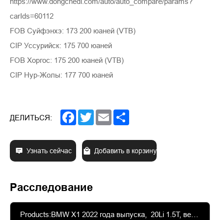
https://www.dongchedi.com/auto/auto_compare/params?
carIds=60112
FOB Суйфэнхэ: 173 200 юаней (VTB)
CIP Уссурийск: 175 700 юаней
FOB Хоргос: 175 200 юаней (VTB)
CIP Нур-Жолы: 177 700 юаней
Facebook
Twitter
Email
Share
ДЕЛИТЬСЯ:
Узнать сейчас
Добавить в корзину
Расследование