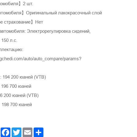
томобиля】2 шт.
втомобиля】Оригинальный лакокрасочный слой
е страхование】Нет
автомобиля: Электрорегулировка сидений,
150 л.с.
плектацию:
ngchedi.com/auto/auto_compare/params?
 194 200 юаней (VTB)
 196 700 юаней
6 200 юаней (VTB)
 198 700 юаней
Facebook
Twitter
Email
Share