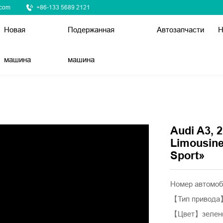
.com
+86-133 5689 2121
Новая
Подержанная
Автозапчасти
Н
машина
машина
Audi A3, 
Limousine
Sport»
Номер автомо
【Тип привод
【Цвет】зелен