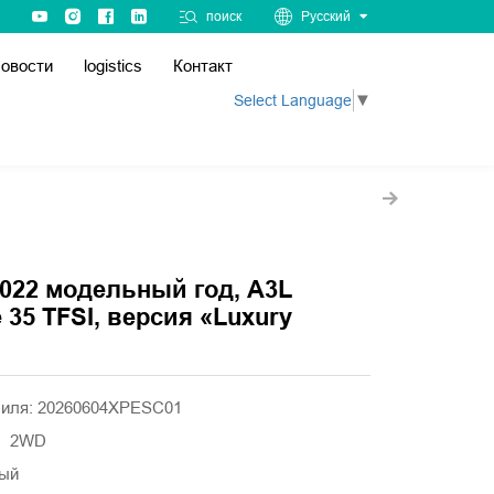
поиск
Русский
овости
logistics
Контакт
Select Language
▼
2022 модельный год, A3L
 35 TFSI, версия «Luxury
биля: 20260604XPESC01
а】2WD
ый