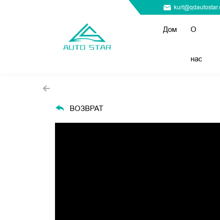
kurt@qdautostar
Дом
О
нас
ВОЗВРАТ