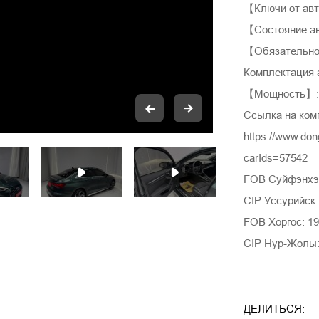
【Ключи от ав
【Состояние а
【Обязательно
Комплектация 
【Мощность】: 
Ссылка на ком
https://www.do
carIds=57542
FOB Суйфэнхэ:
CIP Уссурийск:
FOB Хоргос: 19
CIP Нур-Жолы:
ДЕЛИТЬСЯ: