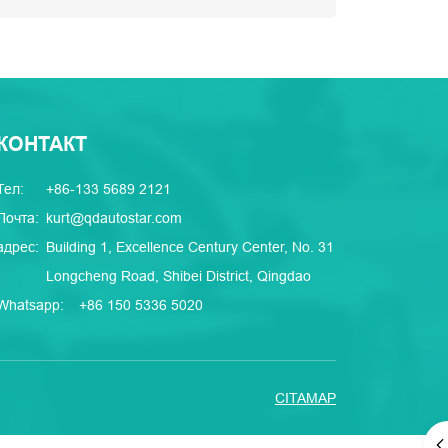
КОНТАКТ
Тел:
+86-133 5689 2121
Почта:
kurt@qdautostar.com
адрес:
Building 1, Excellence Century Center, No. 31
Longcheng Road, Shibei District, Qingdao
Whatsapp:
+86 150 5336 5020
CITAMAP