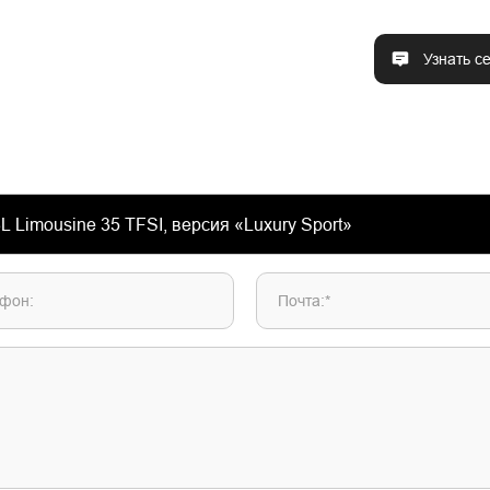
Узнать с
фон:
Почта:*