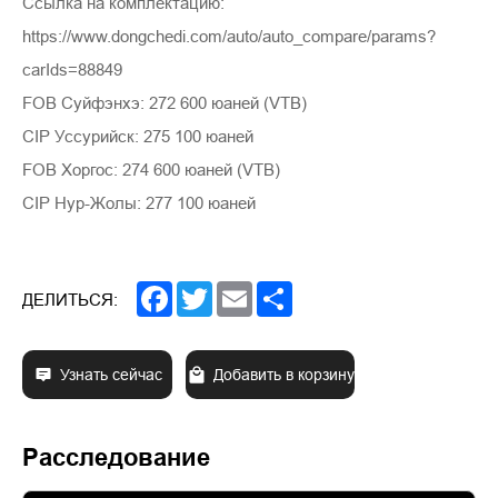
Ссылка на комплектацию:
https://www.dongchedi.com/auto/auto_compare/params?
carIds=88849
FOB Суйфэнхэ: 272 600 юаней (VTB)
CIP Уссурийск: 275 100 юаней
FOB Хоргос: 274 600 юаней (VTB)
CIP Нур-Жолы: 277 100 юаней
Facebook
Twitter
Email
Share
ДЕЛИТЬСЯ:
Узнать сейчас
Добавить в корзину
Расследование