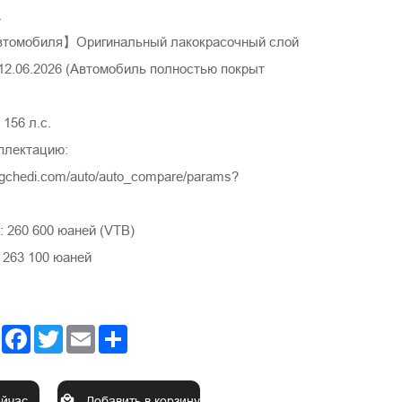
.
втомобиля】Оригинальный лакокрасочный слой
.06.2026 (Автомобиль полностью покрыт
156 л.с.
плектацию:
ngchedi.com/auto/auto_compare/params?
 260 600 юаней (VTB)
 263 100 юаней
Facebook
Twitter
Email
Share
ейчас
Добавить в корзину