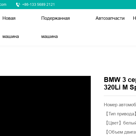
.com
+86-133 5689 2121
Новая
Подержанная
Автозапчасти
Н
машина
машина
BMW 3 се
320Li M S
Номер автомо
【Тип привод
【Цвет】белы
【Объем двига