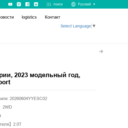
поиск
Русский
овости
logistics
Контакт
Select Language
▼
рии, 2023 модельный год,
port
биля: 20260604YYESC02
а】2WD
й
теля】2.0T