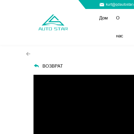
kurt@qdautostar
Дом
О
нас
ВОЗВРАТ