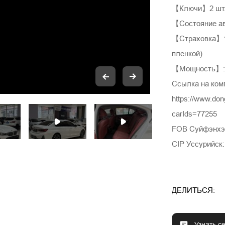
【Ключи】2 шт
【Состояние а
【Страховка】12
пленкой)
【Мощность】: 
Ссылка на ком
https://www.do
carIds=77255
FOB Суйфэнхэ:
CIP Уссурийск:
ДЕЛИТЬСЯ:
Узнать с