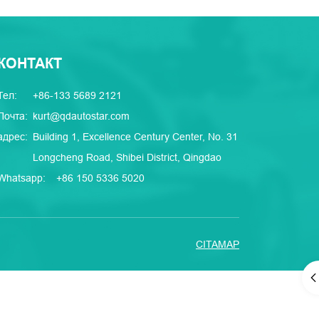
КОНТАКТ
Тел:
+86-133 5689 2121
Почта:
kurt@qdautostar.com
адрес:
Building 1, Excellence Century Center, No. 31
Longcheng Road, Shibei District, Qingdao
Whatsapp:
+86 150 5336 5020
CITAMAP