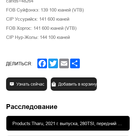
carIds=48264
FOB Суйфэнхэ: 139 100 юаней (VTB)
CIP Уссурийск: 141 600 юаней
FOB Хоргос: 141 600 юаней (VTB)
CIP Нур-Жолы: 144 100 юаней
Facebook
Twitter
Email
Share
ДЕЛИТЬСЯ:
Узнать сейчас
Добавить в корзину
Расследование