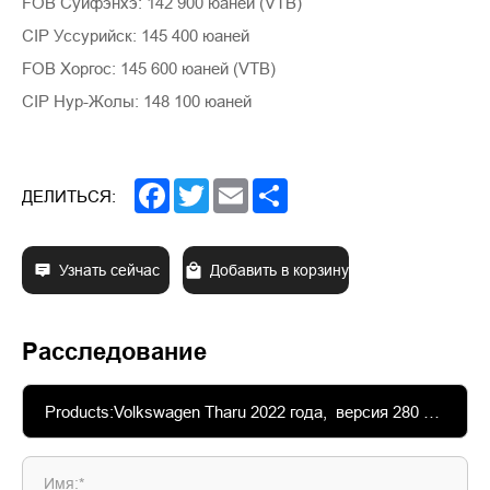
FOB Суйфэнхэ: 142 900 юаней (VTB)
CIP Уссурийск: 145 400 юаней
FOB Хоргос: 145 600 юаней (VTB)
CIP Нур-Жолы: 148 100 юаней
Facebook
Twitter
Email
Share
ДЕЛИТЬСЯ:
Узнать сейчас
Добавить в корзину
Расследование
Имя:*