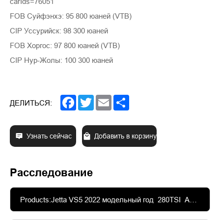
carIds=76051
FOB Суйфэнхэ: 95 800 юаней (VTB)
CIP Уссурийск: 98 300 юаней
FOB Хоргос: 97 800 юаней (VTB)
CIP Нур-Жолы: 100 300 юаней
Facebook
Twitter
Email
Share
ДЕЛИТЬСЯ:
Узнать сейчас
Добавить в корзину
Расследование