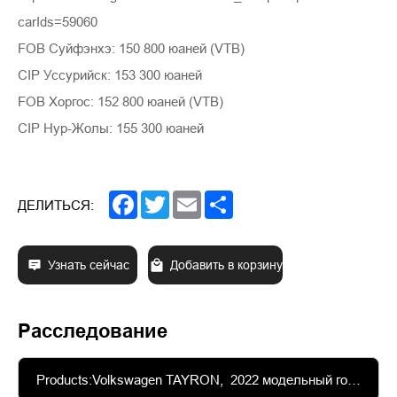
carIds=59060
FOB Суйфэнхэ: 150 800 юаней (VTB)
CIP Уссурийск: 153 300 юаней
FOB Хоргос: 152 800 юаней (VTB)
CIP Нур-Жолы: 155 300 юаней
Facebook
Twitter
Email
Share
ДЕЛИТЬСЯ:
Узнать сейчас
Добавить в корзину
Расследование