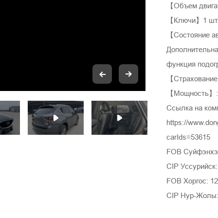
【Объем двига
【Ключи】1 шт
【Состояние а
Дополнительна
функция подог
【Страхование 
【Мощность】: 
Ссылка на ком
https://www.do
carIds=53615
FOB Суйфэнхэ:
CIP Уссурийск:
FOB Хоргос: 12
CIP Нур-Жолы: