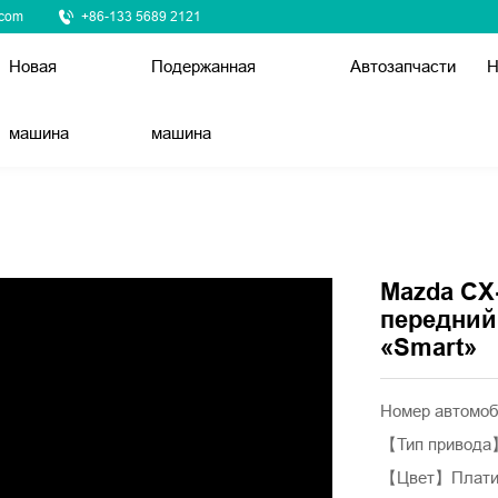
.com
+86-133 5689 2121
Новая
Подержанная
Автозапчасти
Н
машина
машина
Mazda CX-
передний
«Smart»
Номер автомоб
【Тип привод
【Цвет】Плати