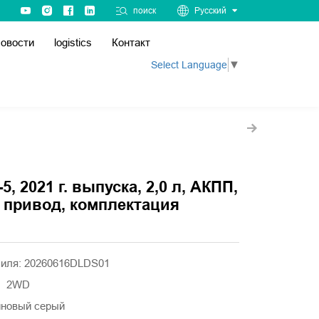
поиск
Русский
овости
logistics
Контакт
Select Language
▼
5, 2021 г. выпуска, 2,0 л, АКПП,
 привод, комплектация
иля: 20260616DLDS01
а】2WD
новый серый