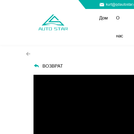
kurt@qdautostar
Дом
О
нас
ВОЗВРАТ