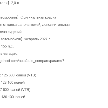
теля】2,0 л
.
втомобиля】Оригинальная краска
я отделка салона кожей, дополнительная
рева сидений
автомобиля】Февраль 2027 г.
155 л.с.
плектацию:
ngchedi.com/auto/auto_compare/params?
 125 600 юаней (VTB)
 128 100 юаней
7 600 юаней (VTB)
 130 100 юаней