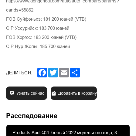
https://www.dongchedi.com/auto/auto_compare/params?
carIds=55862
FOB Суйфэньхэ: 181 200 юаней (VTB)
CIP Уссурийск: 183 700 юаней
FOB Хоргос: 183 200 юаней (VTB)
CIP Нур-Жолы: 185 700 юаней
Facebook
Twitter
Email
Share
ДЕЛИТЬСЯ:
Узнать сейчас
Добавить в корзину
Расследование