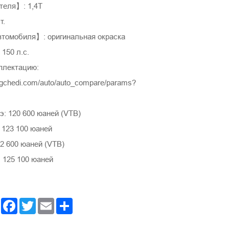
теля】: 1,4T
т.
томобиля】: оригинальная окраска
150 л.с.
плектацию:
ngchedi.com/auto/auto_compare/params?
: 120 600 юаней (VTB)
 123 100 юаней
2 600 юаней (VTB)
 125 100 юаней
Facebook
Twitter
Email
Share