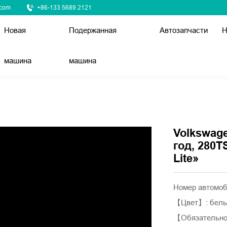
.com
+86-133 5689 2121
Новая
Подержанная
Автозапчасти
Н
машина
машина
Volkswage
год, 280T
Lite»
Номер автомо
【Цвет】: бел
【Обязательное