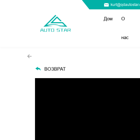
kurt@qdautostar
Дом
О
нас
ВОЗВРАТ