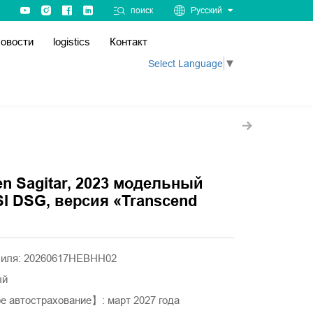
поиск
Русский
овости
logistics
Контакт
Select Language
▼
n Sagitar, 2023 модельный
SI DSG, версия «Transcend
биля: 20260617HEBHH02
ый
 автострахование】: март 2027 года