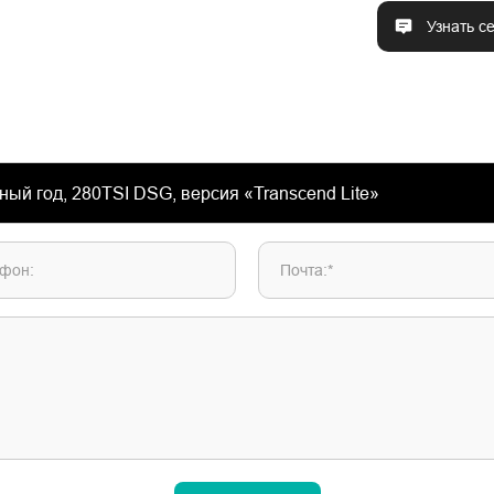
Узнать с
фон:
Почта:*