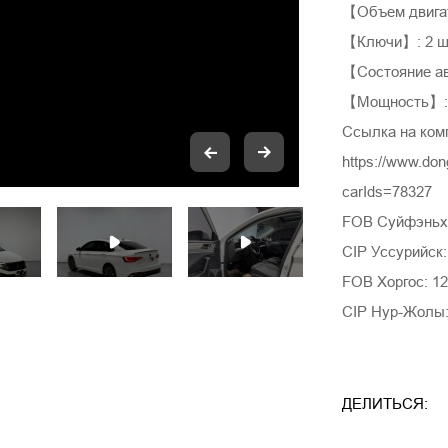
【Объем двига
【Ключи】: 2 ш
【Состояние ав
【Мощность】: 
Ссылка на ком
https://www.do
carIds=78327
FOB Суйфэньхэ
CIP Уссурийск:
FOB Хоргос: 12
CIP Нур-Жолы:
ДЕЛИТЬСЯ: