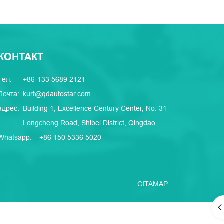
КОНТАКТ
Тел:
+86-133 5689 2121
Почта:
kurt@qdautostar.com
адрес:
Building 1, Excellence Century Center, No. 31
Longcheng Road, Shibei District, Qingdao
Whatsapp:
+86 150 5336 5020
CITAMAP