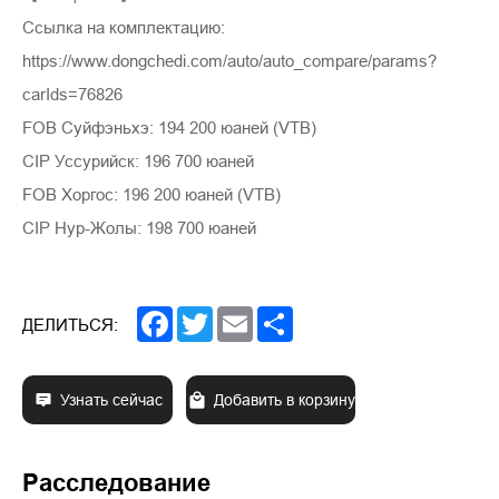
Ссылка на комплектацию:
https://www.dongchedi.com/auto/auto_compare/params?
carIds=76826
FOB Суйфэньхэ: 194 200 юаней (VTB)
CIP Уссурийск: 196 700 юаней
FOB Хоргос: 196 200 юаней (VTB)
CIP Нур-Жолы: 198 700 юаней
Facebook
Twitter
Email
Share
ДЕЛИТЬСЯ:
Узнать сейчас
Добавить в корзину
Расследование