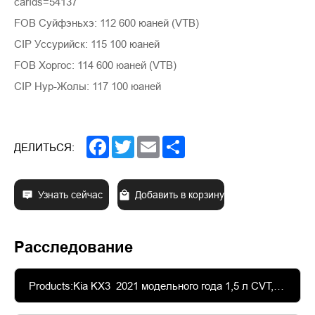
carIds=54137
FOB Суйфэньхэ: 112 600 юаней (VTB)
CIP Уссурийск: 115 100 юаней
FOB Хоргос: 114 600 юаней (VTB)
CIP Нур-Жолы: 117 100 юаней
Facebook
Twitter
Email
Share
ДЕЛИТЬСЯ:
Узнать сейчас
Добавить в корзину
Расследование