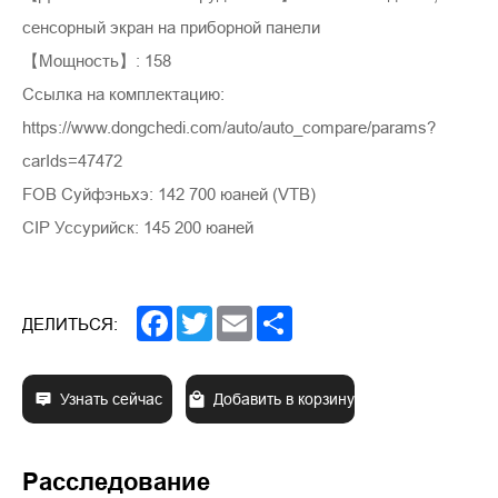
сенсорный экран на приборной панели
【Мощность】: 158
Ссылка на комплектацию:
https://www.dongchedi.com/auto/auto_compare/params?
carIds=47472
FOB Суйфэньхэ: 142 700 юаней (VTB)
CIP Уссурийск: 145 200 юаней
Facebook
Twitter
Email
Share
ДЕЛИТЬСЯ:
Узнать сейчас
Добавить в корзину
Расследование