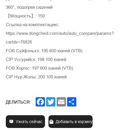
360°, подогрев сидений
【Мощность】: 150
Ссылка на комплектацию:
https://www.dongchedi.com/auto/auto_compare/params?
carIds=76826
FOB Суйфэньхэ: 195 600 юаней (VTB)
CIP Уссурийск: 198 100 юаней
FOB Хоргос: 197 600 юаней (VTB)
CIP Нур-Жолы: 200 100 юаней
Facebook
Twitter
Email
Share
ДЕЛИТЬСЯ:
Узнать сейчас
Добавить в корзину