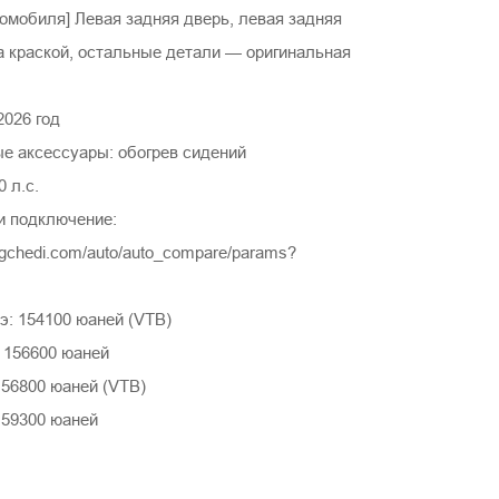
омобиля] Левая задняя дверь, левая задняя
а краской, остальные детали — оригинальная
 2026 год
е аксессуары: обогрев сидений
0 л.с.
и подключение:
ngchedi.com/auto/auto_compare/params?
: 154100 юаней (VTB)
: 156600 юаней
156800 юаней (VTB)
159300 юаней