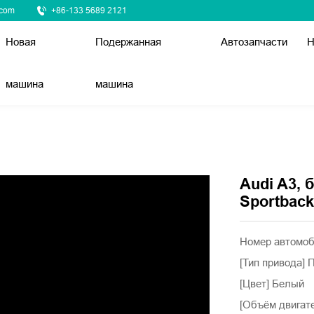
.com
+86-133 5689 2121
Новая
Подержанная
Автозапчасти
Н
машина
машина
Audi A3, 
Sportback
Номер автомо
[Тип привода]
[Цвет] Белый
[Объём двигат