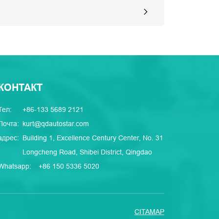
КОНТАКТ
Тел:
+86-133 5689 2121
Почта:
kurt@qdautostar.com
адрес:
Building 1, Excellence Century Center, No. 31
Longcheng Road, Shibei District, Qingdao
Whatsapp:
+86 150 5336 5020
CITAMAP