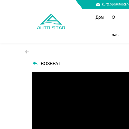
kurt@qdautostar
Дом
О
нас
ВОЗВРАТ