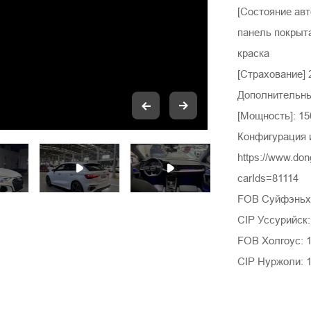
[Состояние авт
панель покрыт
краска
[Страхование]
Дополнительны
[Мощность]: 15
Конфигурация 
https://www.do
carIds=81114
FOB Суйфэньхэ
CIP Уссурийск
FOB Холгоус: 
CIP Нуржоли: 