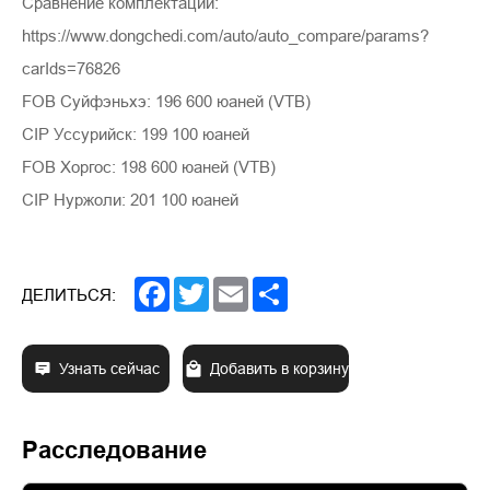
Сравнение комплектации:
https://www.dongchedi.com/auto/auto_compare/params?
carIds=76826
FOB Суйфэньхэ: 196 600 юаней (VTB)
CIP Уссурийск: 199 100 юаней
FOB Хоргос: 198 600 юаней (VTB)
CIP Нуржоли: 201 100 юаней
Facebook
Twitter
Email
Share
ДЕЛИТЬСЯ:
Узнать сейчас
Добавить в корзину
Расследование