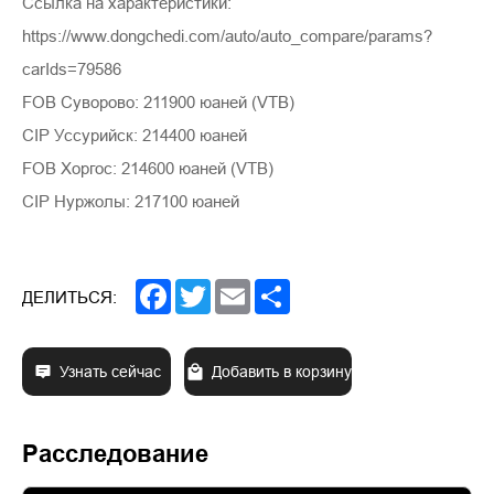
Ссылка на характеристики:
https://www.dongchedi.com/auto/auto_compare/params?
carIds=79586
FOB Суворово: 211900 юаней (VTB)
CIP Уссурийск: 214400 юаней
FOB Хоргос: 214600 юаней (VTB)
CIP Нуржолы: 217100 юаней
Facebook
Twitter
Email
Share
ДЕЛИТЬСЯ:
Узнать сейчас
Добавить в корзину
Расследование