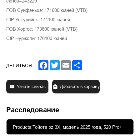
carIds=243229
FOB Суйфэньхэ: 171600 юаней (VTB)
CIP Уссурийск: 174100 юаней
FOB Хоргос: 173600 юаней (VTB)
CIP Нуржоли: 176100 юаней
Facebook
Twitter
Email
Share
ДЕЛИТЬСЯ:
Узнать сейчас
Добавить в корзину
Расследование