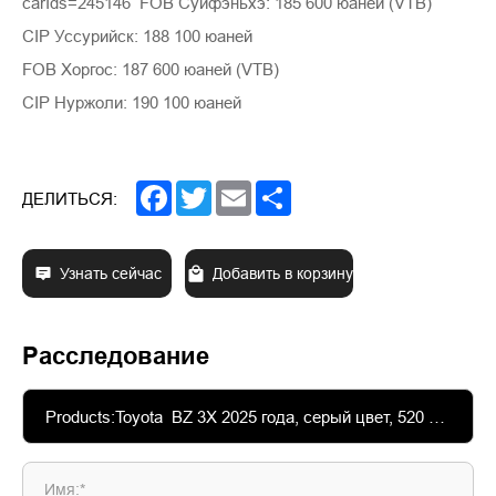
carIds=245146 FOB Суйфэньхэ: 185 600 юаней (VTB)
CIP Уссурийск: 188 100 юаней
FOB Хоргос: 187 600 юаней (VTB)
CIP Нуржоли: 190 100 юаней
Facebook
Twitter
Email
Share
ДЕЛИТЬСЯ:
Узнать сейчас
Добавить в корзину
Расследование
Имя:*