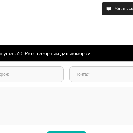
Узнать с
фон:
Почта:*