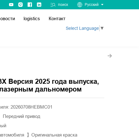
поиск
Русский
овости
logistics
Контакт
Select Language
▼
3X Версия 2025 года выпуска,
с лазерным дальномером
биля: 20260708HEBMC01
】Передний привод
рый
автомобиля 】Оригинальная краска