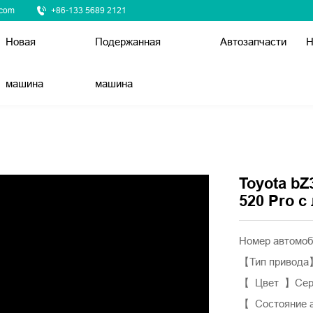
.com
+86-133 5689 2121
Новая
Подержанная
Автозапчасти
Н
машина
машина
Toyota bZ
520 Pro 
Номер автомо
【Тип привода
【 Цвет 】Се
【 Состояние 