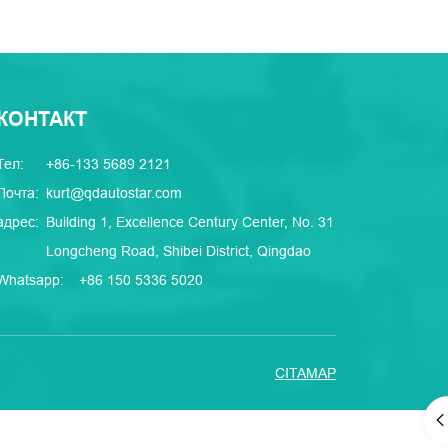
КОНТАКТ
Тел:
+86-133 5689 2121
Почта:
kurt@qdautostar.com
адрес:
Building 1, Excellence Century Center, No. 31
Longcheng Road, Shibei District, Qingdao
Whatsapp:
+86 150 5336 5020
CITAMAP