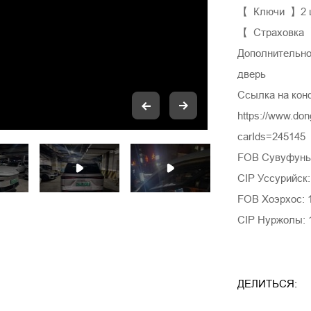
【 Ключи 】2 
【 Страховка 
Дополнительно
дверь
Ссылка на кон
https://www.do
carIds=245145
FOB Сувуфуньх
CIP Уссурийск:
FOB Хоэрхос: 
CIP Нуржолы: 
ДЕЛИТЬСЯ: