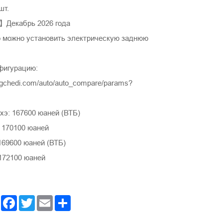
шт.
】Декабрь 2026 года
 можно установить электрическую заднюю
фигурацию:
ngchedi.com/auto/auto_compare/params?
э: 167600 юаней (ВТБ)
 170100 юаней
169600 юаней (ВТБ)
172100 юаней
Facebook
Twitter
Email
Share