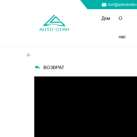
kurt@qdautostar
Дом
О
нас
ВОЗВРАТ