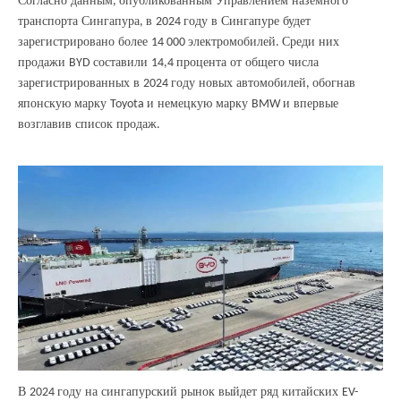
Согласно данным
опубликованным Управлением наземного
,
транспорта Сингапура
в
году в Сингапуре будет
,
2024
зарегистрировано более
электромобилей
Среди них
14 000
.
продажи
составили
процента от общего числа
BYD
14,4
зарегистрированных в
году новых автомобилей
обогнав
2024
,
японскую марку
и немецкую марку
и впервые
Toyota
BMW
возглавив список продаж
.
В
году на сингапурский рынок выйдет ряд китайских
2024
EV-