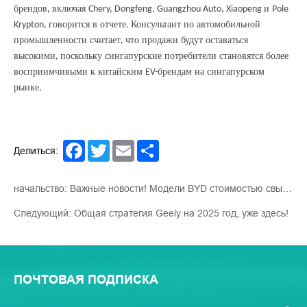
брендов
включая
и
,
Chery, Dongfeng, Guangzhou Auto, Xiaopeng
Pole
говорится в отчете
Консультант по автомобильной
Krypton,
.
промышленности считает
что продажи будут оставаться
,
высокими
поскольку сингапурские потребители становятся более
,
восприимчивыми к китайским
брендам на сингапурском
EV-
рынке
.
Facebook
Twitter
Email
Share
Делиться:
начальство: Важные новости! Модели BYD стоимостью свыше 100 000 юаней оснащены передовой интеллектуальной системой вождения «Глаз Бога».
Следующий: Общая стратегия Geely на 2025 год, уже здесь!
ПОЧТОВАЯ ПОДПИСКА