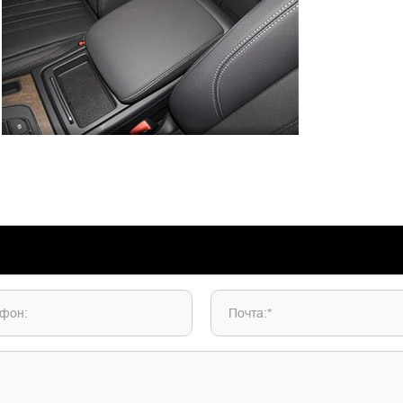
фон:
Почта:*