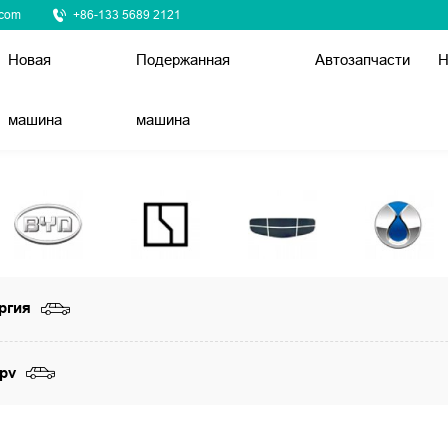
.com
+86-133 5689 2121
Новая
Подержанная
Автозапчасти
Н
машина
машина
ргия
pv