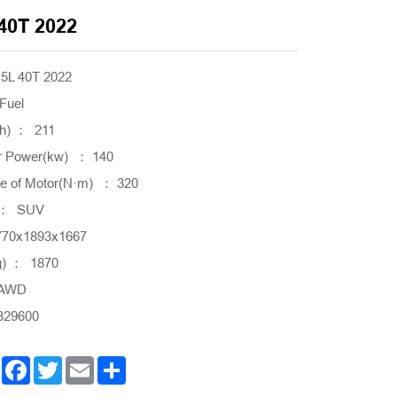
40T 2022
5L 40T 2022
Fuel
h) ： 211
 Power(kw) ： 140
e of Motor(N·m) ： 320
e ： SUV
770x1893x1667
g) ： 1870
 AWD
329600
Facebook
Twitter
Email
Share