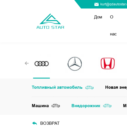
kurt@qdautostar
Дом
О
нас
Топливный автомобиль
Новая эне
Машина
Внедорожник
M
ВОЗВРАТ