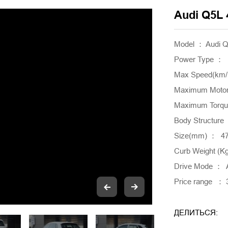
Audi Q5L 
Model ： Audi Q
Power Type ： 
Max Speed(km/
Maximum Motor
Maximum Torqu
Body Structur
Size(mm) ： 4
Curb Weight (K
Drive Mode ：
Price range ： 
ДЕЛИТЬСЯ: