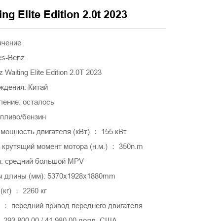
ng Elite Edition 2.0t 2023
ачение
es-Benz
aiting Elite Edition 2.0T 2023
ждения: Китай
ление: осталось
опливо/бензин
мощность двигателя (кВт) ： 155 кВт
крутящий момент мотора (н.м.) ： 350n.m
а: средний большой MPV
 длины (мм): 5370x1928x1880mm
(кг) ： 2260 кг
 ： передний привод переднего двигателя
93 800,00 / 41 980,00 долл. США.