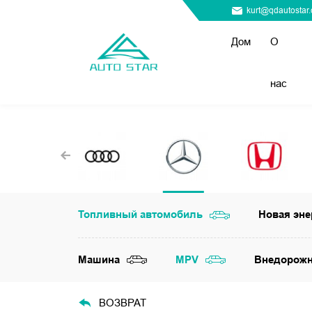
kurt@qdautostar
Дом
О
нас
Топливный автомобиль
Новая эне
Машина
MPV
Внедорож
ВОЗВРАТ