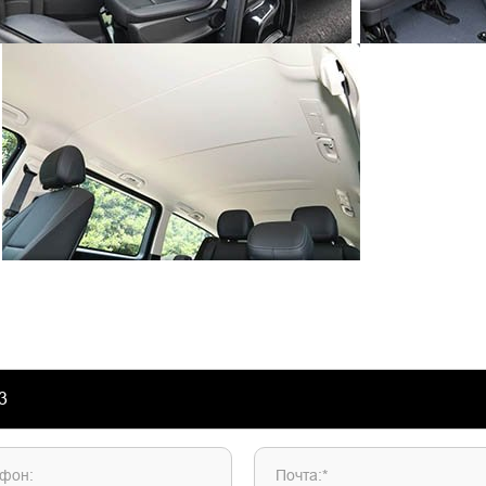
фон:
Почта:*