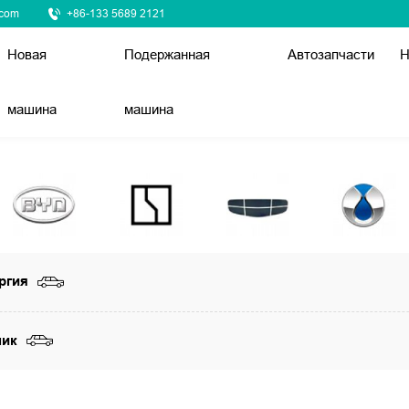
.com
+86-133 5689 2121
Новая
Подержанная
Автозапчасти
Н
машина
машина
ргия
ник