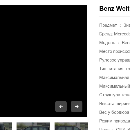
Benz Weiti
Предмет ： Зн
Бренд: Merced
Модель ： Benz W
Место происхо
Рулевое управ
Тип питания: т
Максимальная 
Максимальный 
Структура тел
Высота ширины
Вес у бордюра 
Режим привода
Цена ： CNY ￥ 2