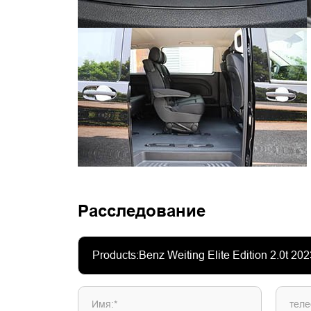
Расследование
Имя:*
теле