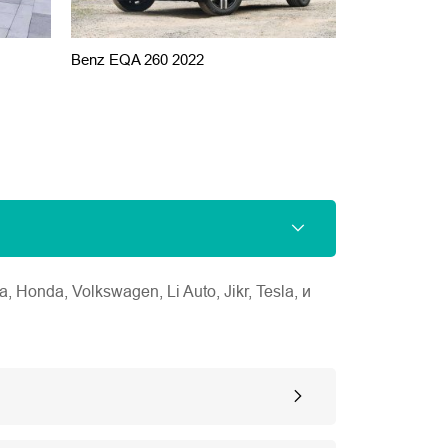
Benz EQA 260 2022
Benz EQE 35
nda, Volkswagen, Li Auto, Jikr, Tesla, и