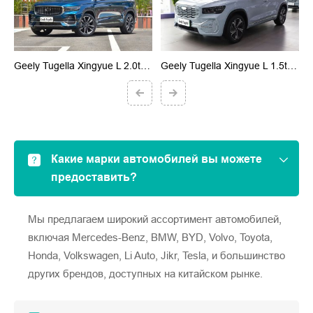
23
Geely Tugella Xingyue L 2.0td 2023
Geely Tugella Xingyue L 1.5t Erev Zhizhen Версии 2022
G
Какие марки автомобилей вы можете
предоставить?
Мы предлагаем широкий ассортимент автомобилей,
включая Mercedes-Benz, BMW, BYD, Volvo, Toyota,
Honda, Volkswagen, Li Auto, Jikr, Tesla, и большинство
других брендов, доступных на китайском рынке.