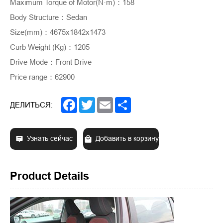
Maximum Torque of Motor(N·m)
：
158
Body Structure
：
Sedan
Size(mm)
：
4675x1842x1473
Curb Weight (Kg)
：
1205
Drive Mode
：
Front Drive
Price range
：
62900
Facebook
Twitter
Email
Share
ДЕЛИТЬСЯ:
Узнать сейчас
Добавить в корзину
Product Details