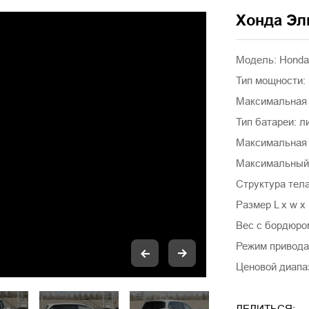
Хонда Эл
Модель: Honda 
Тип мощности:
Максимальная с
Тип батареи: л
Максимальная 
Максимальный к
Структура тел
Размер L x w x
Вес с бордюром
Режим привода
Ценовой диапа
ДЕЛИТЬСЯ: