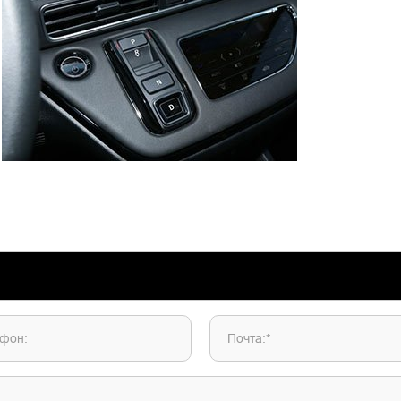
фон:
Почта:*