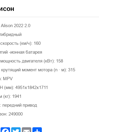
исон
Alison 2022 2.0
 гибридный
корость (км/ч): 160
итий -ионная батарея
мощность двигателя (кВт): 158
рутящий момент мотора (n · м): 315
а: MPV
 H (мм): 4951x1842x1711
 (кг): 1941
: передний привод
зон: 249000
Facebook
Twitter
Email
Share