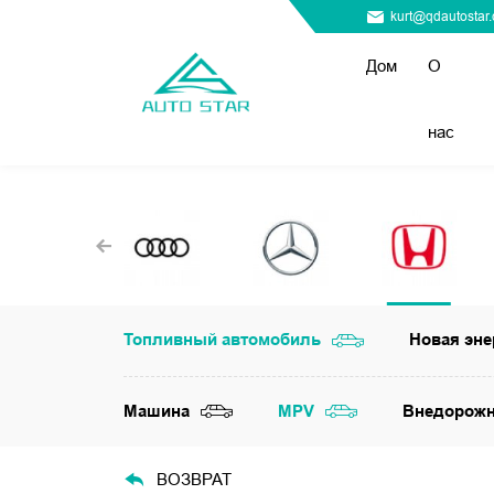
kurt@qdautostar
Дом
О
нас
Топливный автомобиль
Новая эне
Машина
MPV
Внедорож
ВОЗВРАТ