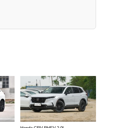
Honda CRV PHEV 2,0L
Хонда Элисо