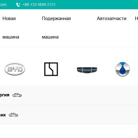
.com
+86-133 5689 2121
Новая
Подержанная
Автозапчасти
Н
машина
машина
ргия
ник