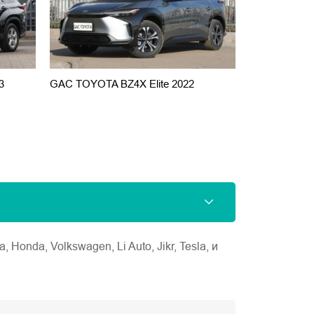
3
GAC TOYOTA BZ4X Elite 2022
Camry 2.0 G
nda, Volkswagen, Li Auto, Jikr, Tesla, и