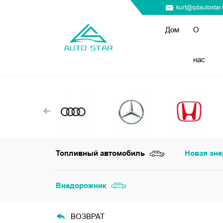
kurt@qdautostar
Дом
О
нас
Топливный автомобиль
Новая эне
Внедорожник
ВОЗВРАТ