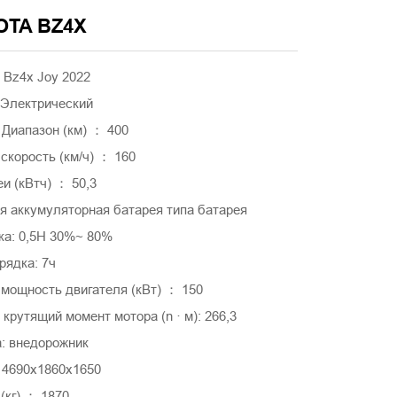
OTA BZ4X
Bz4x Joy 2022
 Электрический
 Диапазон (км) ： 400
скорость (км/ч) ： 160
и (кВтч) ： 50,3
я аккумуляторная батарея типа батарея
ка: 0,5H 30%~ 80%
рядка: 7ч
мощность двигателя (кВт) ： 150
рутящий момент мотора (n · м): 266,3
а: внедорожник
 4690x1860x1650
(кг) ： 1870