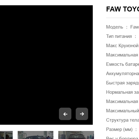
FAW TOY
Модель ： Faw 
Тип питания ：
Макс Круизной
Максимальная 
Емкость батаре
Аккумуляторна
Быстрая заряд
Нормальная за
Максимальная 
Максимальный к
Структура тел
Размер (мм) ：
Вес у бордюра 