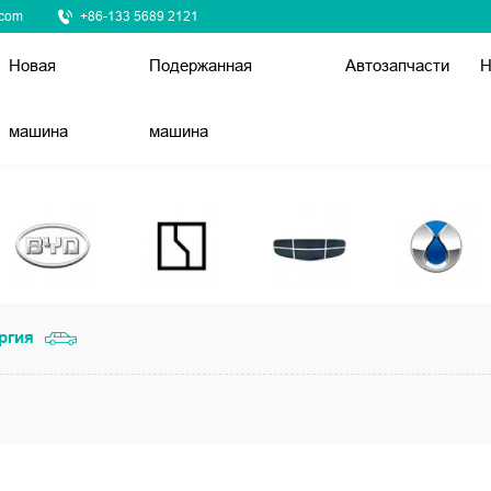
.com
+86-133 5689 2121
Новая
Подержанная
Автозапчасти
Н
машина
машина
ргия