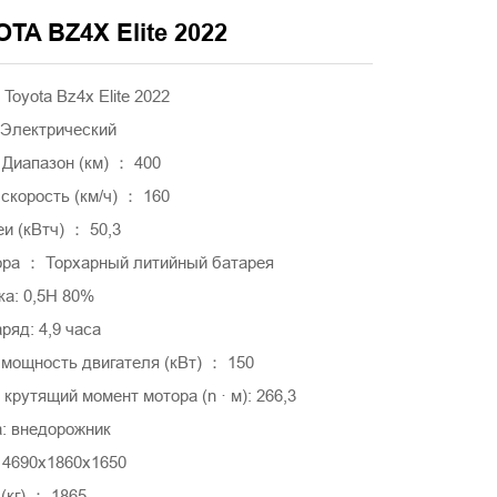
TA BZ4X Elite 2022
oyota Bz4x Elite 2022
 Электрический
 Диапазон (км) ： 400
скорость (км/ч) ： 160
и (кВтч) ： 50,3
ора ： Торхарный литийный батарея
ка: 0,5H 80%
ряд: 4,9 часа
мощность двигателя (кВт) ： 150
рутящий момент мотора (n · м): 266,3
а: внедорожник
 4690x1860x1650
(кг) ： 1865