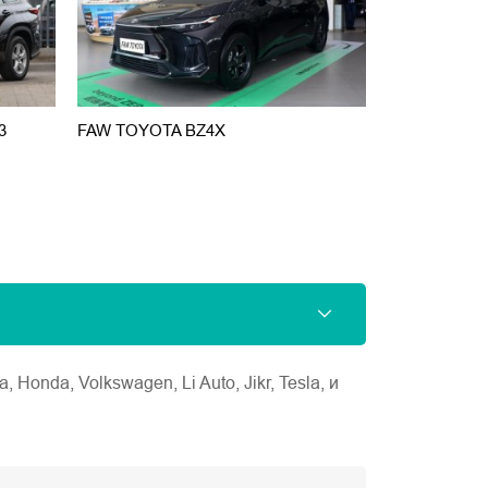
3
FAW TOYOTA BZ4X
Camry 2.0 G
nda, Volkswagen, Li Auto, Jikr, Tesla, и