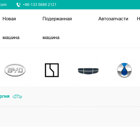
.com
+86-133 5689 2121
Новая
Подержанная
Автозапчасти
Н
машина
машина
ргия