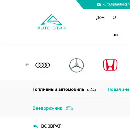
kurt@qdautostar
Дом
О
нас
Топливный автомобиль
Новая эне
Внедорожник
ВОЗВРАТ