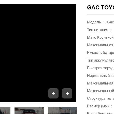
GAC TOYO
Модель ： Gac T
Тип питания ：
Макс Круизной
Максимальная 
Емкость батаре
Тип аккумулят
Быстрая заряд
Нормальный за
Максимальная 
Максимальный к
Структура тел
Размер (мм) ：
Вес у бордюра 