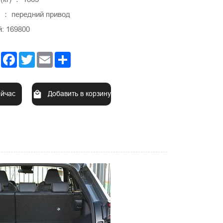
 ： передний привод
: 169800
Facebook
Twitter
Email
Share
ейчас
Добавить в корзину